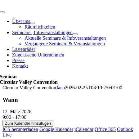
Zum
Inhalt
Toggle
springen
Navigation
Über uns
Räumlichkeiten
Seminare | Infoveranstaltungen
Aktuelle Seminare & Infoveranstaltungen
Vergangene Seminare & Veranstaltungen
Lastenräder
Zugelassene Unternehmen
Presse
Kontakt
Seminar
Circular Valley Convention
Circular Valley Convention
Jana
2026-02-25T08:19:25+01:00
Wann
12. März 2026
9:00 - 17:00
Zum Kalender hinzufügen
ICS herunterladen
Google Kalender
iCalendar
Office 365
Outlook
Live