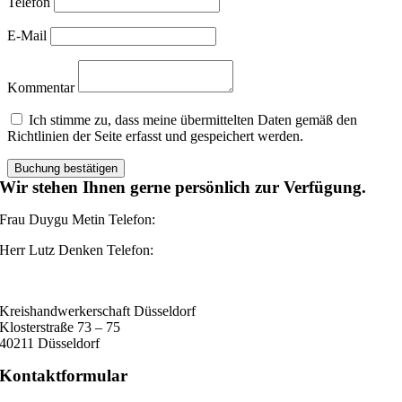
Telefon
E-Mail
Kommentar
Ich stimme zu, dass meine übermittelten Daten gemäß den
Richtlinien der Seite erfasst und gespeichert werden.
Wir stehen Ihnen gerne persönlich zur Verfügung.
Frau Duygu Metin Telefon:
0211-36 70 730
Herr Lutz Denken Telefon:
0211-36 70 760
info@umweltakademie-duesseldorf.de
Kreishandwerkerschaft Düsseldorf
Klosterstraße 73 – 75
40211 Düsseldorf
Kontaktformular