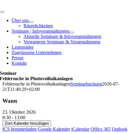
Zum
Inhalt
Toggle
springen
Navigation
Über uns
Räumlichkeiten
Seminare | Infoveranstaltungen
Aktuelle Seminare & Infoveranstaltungen
Vergangene Seminare & Veranstaltungen
Lastenräder
Zugelassene Unternehmen
Presse
Kontakt
Seminar
Fehlersuche in Photovoiltaikanlagen
Fehlersuche in Photovoiltaikanlagen
Seminarbuchung
2026-07-
21T11:49:29+02:00
Wann
23. Oktober 2026
8:30 - 13:00
Zum Kalender hinzufügen
ICS herunterladen
Google Kalender
iCalendar
Office 365
Outlook