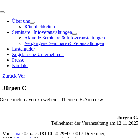
Zum
Inhalt
Toggle
springen
Navigation
Über uns
Räumlichkeiten
Seminare | Infoveranstaltungen
Aktuelle Seminare & Infoveranstaltungen
Vergangene Seminare & Veranstaltungen
Lastenräder
Zugelassene Unternehmen
Presse
Kontakt
Zurück
Vor
Jürgen C
Gerne mehr davon zu weiteren Themen: E-Auto usw.
Jürgen C
Teilnehmer der Veranstaltung am 12.11.202
Von
Jana
|
2025-12-18T10:50:29+01:00
17 Dezember,