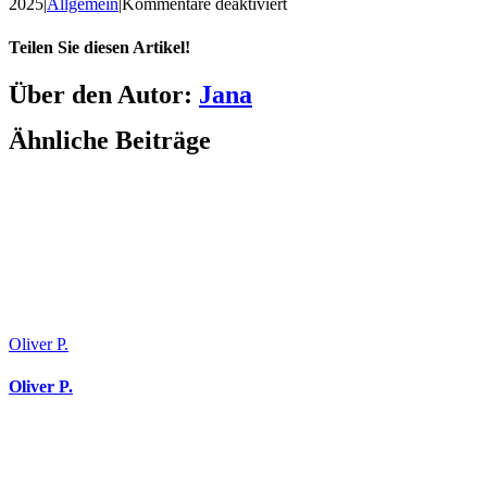
für
2025
|
Allgemein
|
Kommentare deaktiviert
Jürgen
C
Teilen Sie diesen Artikel!
Facebook
X
Reddit
LinkedIn
WhatsApp
Telegram
Tumblr
Pinterest
Vk
Xing
E-
Über den Autor:
Jana
Mail
Ähnliche Beiträge
Oliver P.
Oliver P.